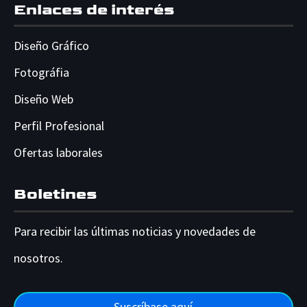
Enlaces de interés
Diseño Gráfico
Fotográfia
Diseño Web
Perfil Profesional
Ofertas laborales
Boletines
Para recibir las últimas noticias y novedades de
nosotros.
Suscríbase aquí