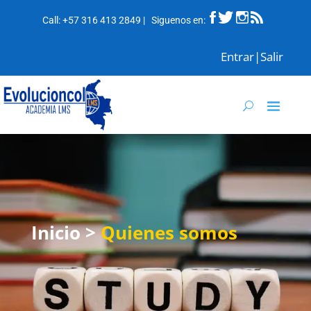
Call:
+57 316 413 2849
| Siguenos en
:
Entrar|Salir
Inicio >
Quienes somos