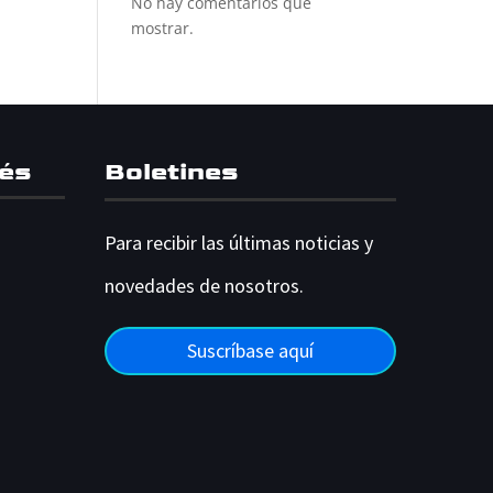
No hay comentarios que
mostrar.
rés
Boletines
Para recibir las últimas noticias y
novedades de nosotros.
Suscríbase aquí