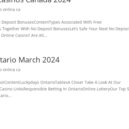
o onlina ca
 Deposit BonusesContentTypes Associated With Free
s Together With No Deposit BonusesLet’s Safe Your Next No Deposi
Online Casino? Are All...
ntario March 2024
o onlina ca
no!ContentLuckydays OntarioTablesA Closer Take A Look At Our
asino LinksResponsible Betting In OntarioOnline LotteryOur Top 
rio...