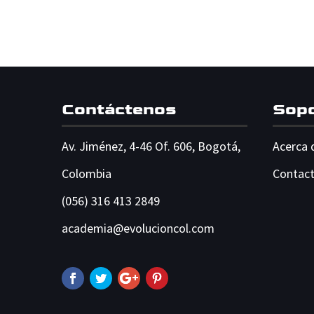
Contáctenos
Sop
Av. Jiménez, 4-46 Of. 606, Bogotá,
Acerca 
Colombia
Contac
(056) 316 413 2849
academia@
evolucioncol.com