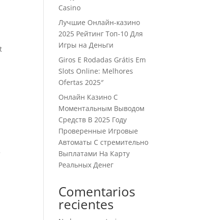
Casino
Лучшие Онлайн-казино
2025 Рейтинг Топ-10 Для
Игры на Деньги
t
Giros E Rodadas Grátis Em
Slots Online: Melhores
Ofertas 2025″
Онлайн Казино С
Моментальным Выводом
Средств В 2025 Году
Проверенные Игровые
Автоматы С стремительно
5
Выплатами На Карту
Реальных Денег
Comentarios
recientes