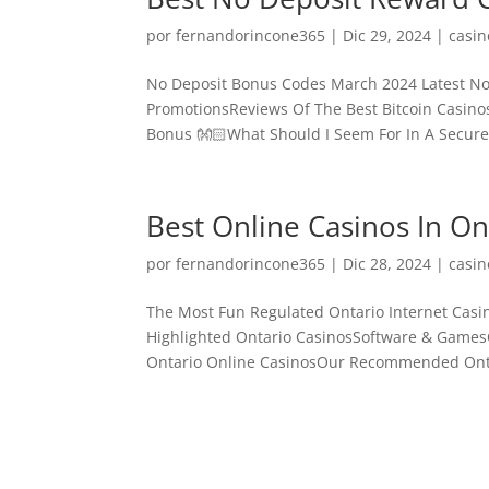
por
fernandorincone365
|
Dic 29, 2024
|
casin
No Deposit Bonus Codes March 2024 Latest No
PromotionsReviews Of The Best Bitcoin Casino
Bonus 👐🏻What Should I Seem For In A Secure 
Best Online Casinos In O
por
fernandorincone365
|
Dic 28, 2024
|
casin
The Most Fun Regulated Ontario Internet Casi
Highlighted Ontario CasinosSoftware & GamesC
Ontario Online CasinosOur Recommended Onta