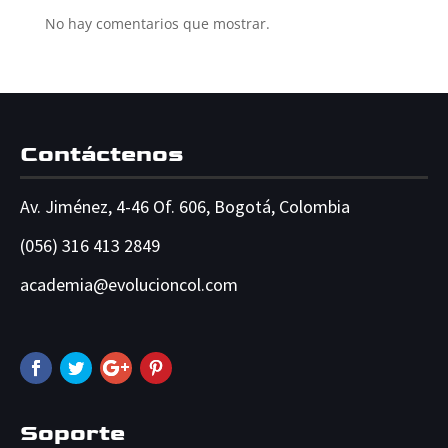
No hay comentarios que mostrar.
Contáctenos
Av. Jiménez, 4-46 Of. 606, Bogotá, Colombia
(056) 316 413 2849
academia@
evolucioncol.com
Soporte