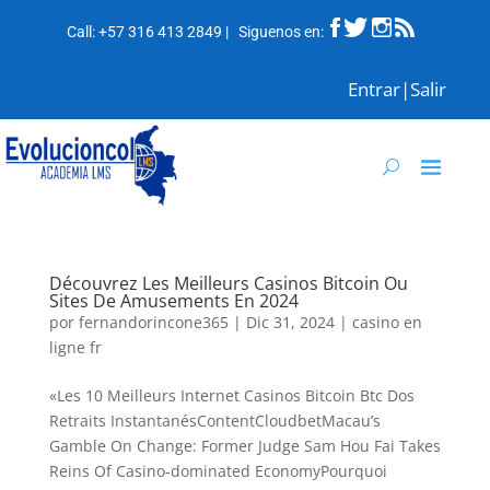
Call:
+57 316 413 2849
| Siguenos en
:
Entrar|Salir
Découvrez Les Meilleurs Casinos Bitcoin Ou
Sites De Amusements En 2024
por
fernandorincone365
|
Dic 31, 2024
|
casino en
ligne fr
«Les 10 Meilleurs Internet Casinos Bitcoin Btc Dos
Retraits InstantanésContentCloudbetMacau’s
Gamble On Change: Former Judge Sam Hou Fai Takes
Reins Of Casino-dominated EconomyPourquoi