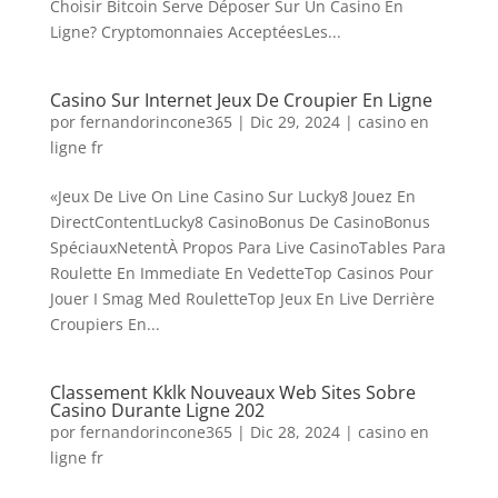
Choisir Bitcoin Serve Déposer Sur Un Casino En
Ligne? Cryptomonnaies AcceptéesLes...
Casino Sur Internet Jeux De Croupier En Ligne
por
fernandorincone365
|
Dic 29, 2024
|
casino en
ligne fr
«Jeux De Live On Line Casino Sur Lucky8 Jouez En
DirectContentLucky8 CasinoBonus De CasinoBonus
SpéciauxNetentÀ Propos Para Live CasinoTables Para
Roulette En Immediate En VedetteTop Casinos Pour
Jouer I Smag Med RouletteTop Jeux En Live Derrière
Croupiers En...
Classement Kklk Nouveaux Web Sites Sobre
Casino Durante Ligne 202
por
fernandorincone365
|
Dic 28, 2024
|
casino en
ligne fr