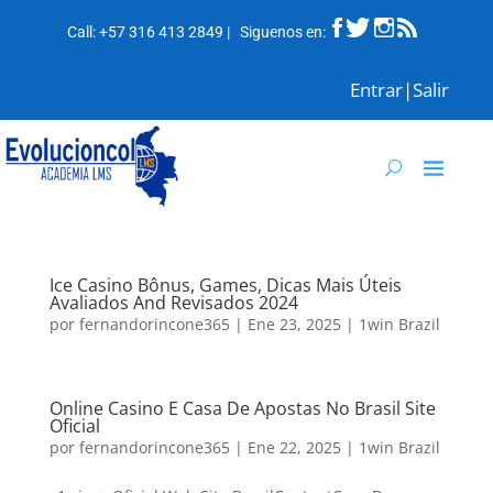
Call:
+57 316 413 2849
| Siguenos en
:
Entrar|Salir
Ice Casino Bônus, Games, Dicas Mais Úteis
Avaliados And Revisados 2024
por
fernandorincone365
|
Ene 23, 2025
|
1win Brazil
Online Casino E Casa De Apostas No Brasil Site
Oficial
por
fernandorincone365
|
Ene 22, 2025
|
1win Brazil