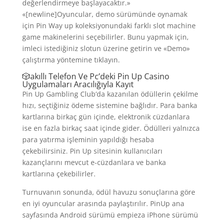
değerlendirmeye başlayacaktır.»
«[newline]Oyuncular, demo sürümünde oynamak
için Pin Way up koleksiyonundaki farklı slot machine
game makinelerini seçebilirler. Bunu yapmak için,
imleci istediğiniz slotun üzerine getirin ve «Demo»
çalıştırma yöntemine tıklayın.
🎲akıllı Telefon Ve Pc’deki Pin Up Casino
Uygulamaları Aracılığıyla Kayıt
Pin Up Gambling Club’da kazanılan ödüllerin çekilme
hızı, seçtiğiniz ödeme sistemine bağlıdır. Para banka
kartlarına birkaç gün içinde, elektronik cüzdanlara
ise en fazla birkaç saat içinde gider. Ödülleri yalnızca
para yatırma işleminin yapıldığı hesaba
çekebilirsiniz. Pin Up sitesinin kullanıcıları
kazançlarını mevcut e-cüzdanlara ve banka
kartlarına çekebilirler.
Turnuvanın sonunda, ödül havuzu sonuçlarına göre
en iyi oyuncular arasında paylaştırılır. PinUp ana
sayfasında Android sürümü empieza iPhone sürümü