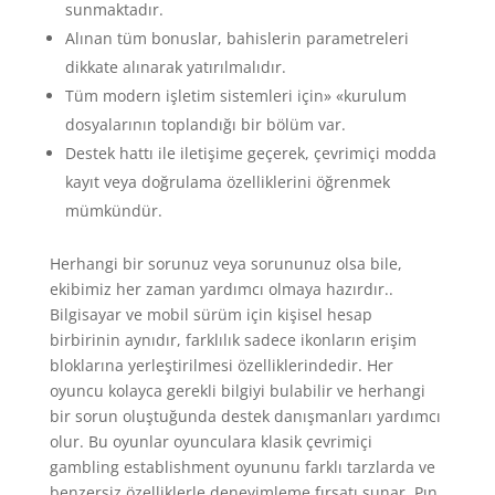
sunmaktadır.
Alınan tüm bonuslar, bahislerin parametreleri
dikkate alınarak yatırılmalıdır.
Tüm modern işletim sistemleri için» «kurulum
dosyalarının toplandığı bir bölüm var.
Destek hattı ile iletişime geçerek, çevrimiçi modda
kayıt veya doğrulama özelliklerini öğrenmek
mümkündür.
Herhangi bir sorunuz veya sorununuz olsa bile,
ekibimiz her zaman yardımcı olmaya hazırdır..
Bilgisayar ve mobil sürüm için kişisel hesap
birbirinin aynıdır, farklılık sadece ikonların erişim
bloklarına yerleştirilmesi özelliklerindedir. Her
oyuncu kolayca gerekli bilgiyi bulabilir ve herhangi
bir sorun oluştuğunda destek danışmanları yardımcı
olur. Bu oyunlar oyunculara klasik çevrimiçi
gambling establishment oyununu farklı tarzlarda ve
benzersiz özelliklerle deneyimleme fırsatı sunar. Pın