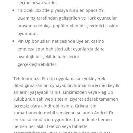
seçme fırsatı vardır.
13 Ocak 2022’de piyasaya sürülen Space XY,
BGaming tarafından geliştirilen ve Türk oyuncular
arasında oldukça popüler olan bir çevrimiçi casino
oyunudur.
Pin Up bonusları neticesinde üyeler, casino
empieza spor bahisleri gibi oyunlarda daha
avantajlı bir şekilde bahislerini
gerçekleştirebilirler.
Telefonunuza Pin Up uygulamasını yükleyerek
dilediğiniz zaman oynayabilir, kumar sürecinin keyifli
anlarını yaşayabilirsiniz. Linkimizden veya Flag Up
kulübünün sah web sitesini ziyaret ederek tamamen
ücretsiz olarak indirebilirsiniz. Grivna için
kumarhanenin mobil versiyonu şu anda Android’in
en kid sürümü için uygundur, bu nedenle hemen
hemen her akıllı telefon veya tablette