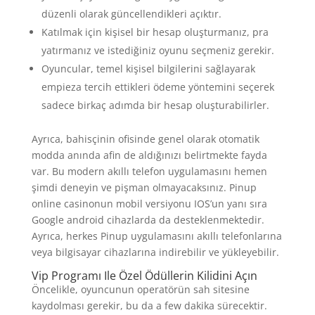
düzenli olarak güncellendikleri açıktır.
Katılmak için kişisel bir hesap oluşturmanız, pra
yatırmanız ve istediğiniz oyunu seçmeniz gerekir.
Oyuncular, temel kişisel bilgilerini sağlayarak
empieza tercih ettikleri ödeme yöntemini seçerek
sadece birkaç adımda bir hesap oluşturabilirler.
Ayrıca, bahisçinin ofisinde genel olarak otomatik
modda anında afin de aldığınızı belirtmekte fayda
var. Bu modern akıllı telefon uygulamasını hemen
şimdi deneyin ve pişman olmayacaksınız. Pinup
online casinonun mobil versiyonu IOS’un yanı sıra
Google android cihazlarda da desteklenmektedir.
Ayrıca, herkes Pinup uygulamasını akıllı telefonlarına
veya bilgisayar cihazlarına indirebilir ve yükleyebilir.
Vip Programı Ile Özel Ödüllerin Kilidini Açın
Öncelikle, oyuncunun operatörün sah sitesine
kaydolması gerekir, bu da a few dakika sürecektir.