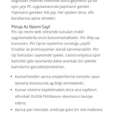
doğrudan internet sitesinde buna geçmeniz ya da
aynı şeyi PC uygulamasında yapmanız gerekir.
Yapmanız gereken tek şey, her şeyden önce, ofis
kurallarına aşina olmaktır.
Pinup Az Rəsmi Sayt
Pin Up resmi web sitesinde sunulan mobil
uygulamalarda virüs bulunmamaktadır. Pin Way up
bonusları, Pin Up’un üyelerine sunduğu çeşitli
fırsatlar ve promosyonlar olarak tanımlanabilir. Pin
Up bonusları sayesinde üyeler, casino empieza spor
bahisleri gibi oyunlarda daha avantajlı bir şekilde
bahislerini gerçekleştirebilirler.
Kumarhaneler ayrıca müşterilerine sorumlu oyun
oynama konusunda ag bilgi vermektedir.
Kumar sitesine kaydolmadan önce ana sayfanın
altındaki Gizlilik Politikasını okumanızı tavsiye
ederiz.
Ayrıca yan menüde, üreticiye göre bir slot makinesi