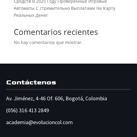
Средств В 2025 Году Проверенные Игровые
Автоматы С стремительно Выплатами На Карту
Реальных Денег
Comentarios recientes
No hay comentarios que mostrar.
Contáctenos
Av. Jiménez, 4-46 Of. 606, Bogotá, Colombia
(056) 316 413 2849
academia@
evolucioncol.com