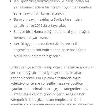
Pin Upwards çevrimiçi casino, kuruluşundan bu
yana kumarbazlara birinci sınıf oyun deneyimleri
sunan saygın bir kumar sitesidir.
Bu oyun, saygın sağlayıcı Spribe tarafından
geliştirildi ve 2019’da ortaya çıktı.
Sadece bir tıklama aldığından, nasıl yapılacağını
hemen anlayacaksınız.
Her iki uygulama da ücretsizdir, ancak iki
seçenekten birini indirmeden önce nasıl farklı
olduklarını anlamanız gerekir.
Birkaç saniye içinde hesap doğrulanacak ve ardından
verilerin değiştirilmesi için ayrıntılı talimatlar
gönderilecektir. Pin Up com sitesindeki oyun
koleksiyonu, terme conseillé, masa ve position
oyunları dahil olmak üzere çeşitli kategorilerde 5.
000’den fazla çevrimiçi oyun içerir. Aşağıda her
kategorinin bir açıklamasını empieza en ünlü
oyunların bir listesini bulacaksınız. Ayrıca, bir fiziksel