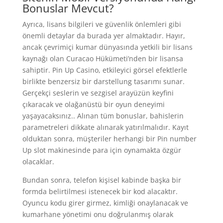
Bonuslar Mevcut?
Ayrıca, lisans bilgileri ve güvenlik önlemleri gibi
önemli detaylar da burada yer almaktadır. Hayır,
ancak çevrimiçi kumar dünyasında yetkili bir lisans
kaynağı olan Curacao Hükümeti’nden bir lisansa
sahiptir. Pin Up Casino, etkileyici görsel efektlerle
birlikte benzersiz bir darstellung tasarımı sunar.
Gerçekçi seslerin ve sezgisel arayüzün keyfini
çıkaracak ve olağanüstü bir oyun deneyimi
yaşayacaksınız.. Alınan tüm bonuslar, bahislerin
parametreleri dikkate alınarak yatırılmalıdır. Kayıt
olduktan sonra, müşteriler herhangi bir Pin number
Up slot makinesinde para için oynamakta özgür
olacaklar.
Bundan sonra, telefon kişisel kabinde başka bir
formda belirtilmesi istenecek bir kod alacaktır.
Oyuncu kodu girer girmez, kimliği onaylanacak ve
kumarhane yönetimi onu doğrulanmış olarak