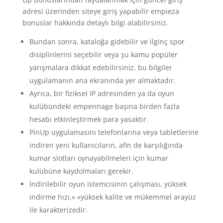
adresi üzerinden siteye giriş yapabilir empieza
bonuslar hakkında detaylı bilgi alabilirsiniz.
Bundan sonra, kataloğa gidebilir ve ilginç spor
disiplinlerini seçebilir veya şu kamu popüler
yarışmalara dikkat edebilirsiniz, bu bilgiler
uygulamanın ana ekranında yer almaktadır.
Ayrıca, bir fiziksel IP adresinden ya da oyun
kulübündeki empennage başına birden fazla
hesabı etkinleştirmek para yasaktır.
PinUp uygulamasını telefonlarına veya tabletlerine
indiren yeni kullanıcıların, afin de karşılığında
kumar slotları oynayabilmeleri için kumar
kulübüne kaydolmaları gerekir.
İndirilebilir oyun istemcisinin çalışması, yüksek
indirme hızı,» «yüksek kalite ve mükemmel arayüz
ile karakterizedir.