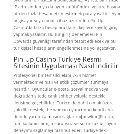
IP adresinden ya da oyun kulübündeki voilure başına
birden fazla hesabı etkinleştirmek para yasaktır. Aynı
bilgisayar veya mobil cihaz üzerinden Pin Up
Casino’da farklı hesaplara (farklı kişilere kayıtlı) giriş
yapmak yasaktır. Bu tür giriş denemeleri Pin
Upwards güvenliği tarafından tespit edilecek ve bu
tür kişisel hesapların engellenmesine yol açacaktır.
Pin Up Casino Türkiye Resmi
Sitesinin Uygulaması Nasıl Indirilir
Profesyonel bir temsilci ekibi 7/24 hizmet
vermektedir ve hızlı ve etkili çözümler sunmaya
hazırdır. Oyuncular e-posta, sosyal medya veya
doğrudan sitede canlı sohbet yoluyla destekle
iletişime geçebilirler. Türkçe de dahil olmak üzere
çok dilli destek, the woman oyuncunun kendi ana
dilinde yardım almasını sağlar.» «[newline]Pin Up,
tüm kullanıcılar için sorunsuz ve sorunsuz bir oyun
deneyimi sağlamayı taahhüt eder. Türkiye’deki