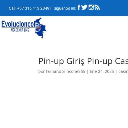
Call:
+57 316 413 2849
| Siguenos en
:
Pin-up Giriş Pin-up Cas
por
fernandorincone365
|
Ene 24, 2025
|
casi