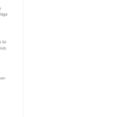
e
ilège
 ile
inup,
unan