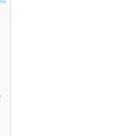
line
i