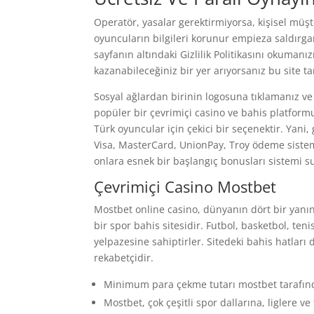
Operatör, yasalar gerektirmiyorsa, kişisel müşte
oyuncuların bilgileri korunur empieza saldırg
sayfanın altındaki Gizlilik Politikasını okuman
kazanabileceğiniz bir yer arıyorsanız bu site t
Sosyal ağlardan birinin logosuna tıklamanız ve 
popüler bir çevrimiçi casino ve bahis platformu
Türk oyuncular için çekici bir seçenektir. Yani
Visa, MasterCard, UnionPay, Troy ödeme sisteml
onlara esnek bir başlangıç bonusları sistemi 
Çevrimiçi Casino Mostbet
Mostbet online casino, dünyanın dört bir yanınd
bir spor bahis sitesidir. Futbol, ​​basketbol, ​​
yelpazesine sahiptirler. Sitedeki bahis hatları
rekabetçidir.
Minimum para çekme tutarı mostbet tarafınd
Mostbet, çok çeşitli spor dallarına, liglere v