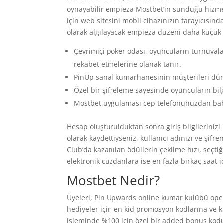
oynayabilir empieza Mostbet’in sunduğu hizmet
için web sitesini mobil cihazınızın tarayıcısınd
olarak algılayacak empieza düzeni daha küçük 
Çevrimiçi poker odası, oyuncuların turnuvala
rekabet etmelerine olanak tanır.
PinUp sanal kumarhanesinin müşterileri dür
Özel bir şifreleme sayesinde oyuncuların bil
Mostbet uygulaması cep telefonunuzdan bahi
Hesap oluşturulduktan sonra giriş bilgileriniz
olarak kaydettiyseniz, kullanıcı adınızı ve şi
Club’da kazanılan ödüllerin çekilme hızı, seçti
elektronik cüzdanlara ise en fazla birkaç saat i
Mostbet Nedir?
Üyeleri, Pin Upwards online kumar kulübü ope
hediyeler için en kid promosyon kodlarına ve k
işleminde %100 için özel bir added bonus kodu