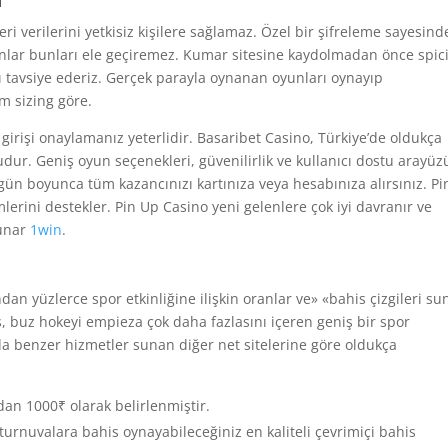
ri verilerini yetkisiz kişilere sağlamaz. Özel bir şifreleme sayesind
anlar bunları ele geçiremez. Kumar sitesine kaydolmadan önce spic
ızı tavsiye ederiz. Gerçek parayla oynanan oyunları oynayıp
am sizing göre.
girişi onaylamanız yeterlidir. Basaribet Casino, Türkiye’de oldukça
dur. Geniş oyun seçenekleri, güvenilirlik ve kullanıcı dostu arayüzü
, gün boyunca tüm kazancınızı kartınıza veya hesabınıza alırsınız. P
erini destekler. Pin Up Casino yeni gelenlere çok iyi davranır ve
sunar
1win
.
an yüzlerce spor etkinliğine ilişkin oranlar ve» «bahis çizgileri s
tenis, buz hokeyi empieza çok daha fazlasını içeren geniş bir spor
 da benzer hizmetler sunan diğer net sitelerine göre oldukça
an 1000₹ olarak belirlenmiştir.
e turnuvalara bahis oynayabileceğiniz en kaliteli çevrimiçi bahis