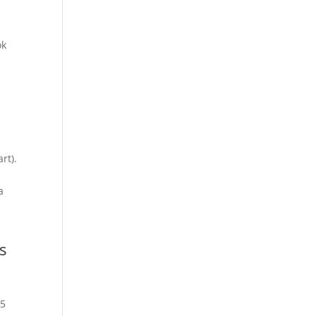
ok
rt).
a
k
s
 5