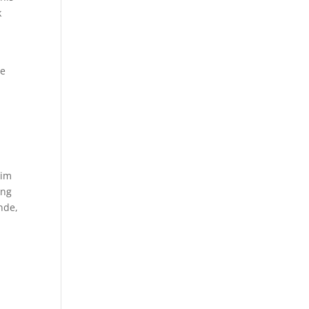
k
le
sim
ing
nde,