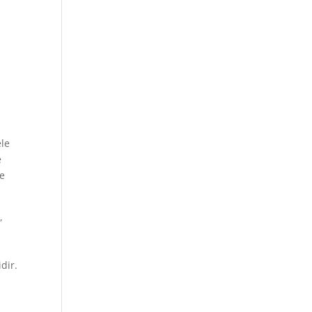
ele
e
ce
,
dir.