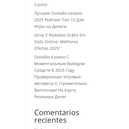
Casino
Лучшие Онлайн-казино
2025 Рейтинг Топ-10 Для
Игры на Деньги
Giros E Rodadas Grátis Em
Slots Online: Melhores
Ofertas 2025″
Онлайн Казино С
Моментальным Выводом
Средств В 2025 Году
Проверенные Игровые
Автоматы С стремительно
Выплатами На Карту
Реальных Денег
Comentarios
recientes