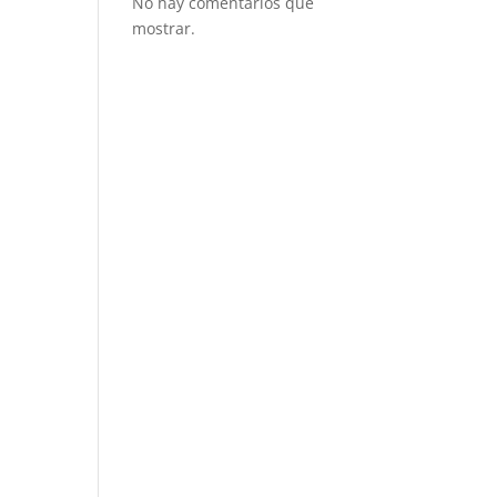
No hay comentarios que
mostrar.