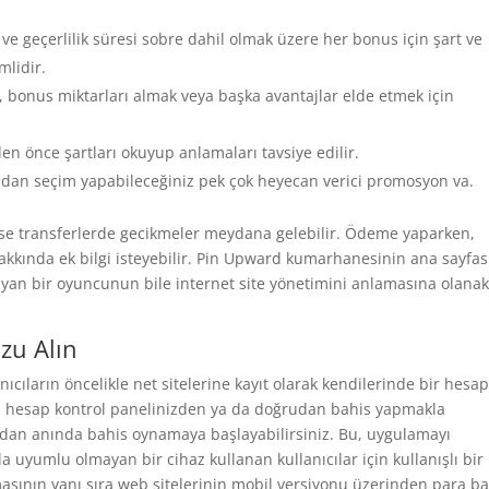
ı ve geçerlilik süresi sobre dahil olmak üzere her bonus için şart ve
lidir.
, bonus miktarları almak veya başka avantajlar elde etmek için
n önce şartları okuyup anlamaları tavsiye edilir.
ndan seçim yapabileceğiniz pek çok heyecan verici promosyon va.
irse transferlerde gecikmeler meydana gelebilir. Ödeme yaparken,
kkında ek bilgi isteyebilir. Pin Upward kumarhanesinin ana sayfas
ayan bir oyuncunun bile internet site yönetimini anlamasına olana
zu Alın
ıcıların öncelikle net sitelerine kayıt olarak kendilerinde bir hesa
, hesap kontrol panelinizden ya da doğrudan bahis yapmakla
ından anında bahis oynamaya başlayabilirsiniz. Bu, uygulamayı
uyumlu olmayan bir cihaz kullanan kullanıcılar için kullanışlı bir
amasının yanı sıra web sitelerinin mobil versiyonu üzerinden para b