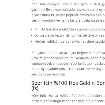
bonusları oynayabilirsiniz. Pin Up’ta, dürüst,
garantisi ile yüksek kalitede heyecan verici o
piyasasında bu kadar popüler olmasının ana ne
çeşitli konulara ve geniş bir oran yelpazesine 
Pin Up Gambling Club’da kazanılan ödüllerin 
Bonusu etkinleştirmek için kişisel dolabınıza
Herkes kulübün personeliyle iletişime geçebi
Bu oyunun temel amacı aynı değere sahip 3 kart 
Çevrimiçi spor bahisleri, milyonlarca insanın ç
yapılabilecek en popüler sporlar futbol, ​​bask
bahis oynayabilirsiniz. Üstelik Mostbet’in kayıt
şekilde tasarlanmıştır.
Spor Için %100 Hoş Geldin Bonu
(fs)
«Çevrimiçi kumar kulübü Pin Up kulübünün sit
bakışta göründüğü kadar zor değildir. Öncelik