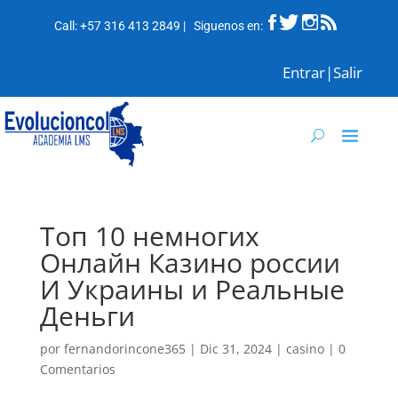
Call:
+57 316 413 2849
| Siguenos en
:
Entrar|Salir
Топ 10 немногих
Онлайн Казино россии
И Украины и Реальные
Деньги
por
fernandorincone365
|
Dic 31, 2024
|
casino
|
0
Comentarios