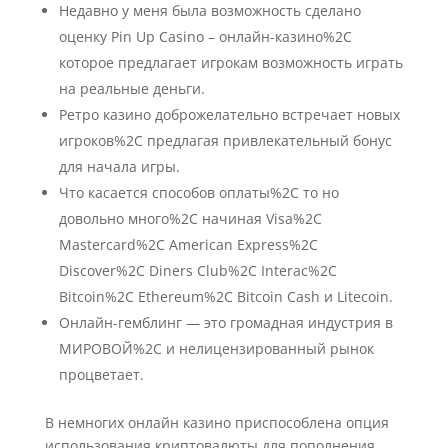
Недавно у меня была возможность сделано
оценку Pin Up Casino – онлайн-казино%2C
которое предлагает игрокам возможность играть
на реальные деньги.
Ретро казино доброжелательно встречает новых
игроков%2C предлагая привлекательный бонус
для начала игры.
Что касается способов оплаты%2C то но
довольно много%2C начиная Visa%2C
Mastercard%2C American Express%2C
Discover%2C Diners Club%2C Interac%2C
Bitcoin%2C Ethereum%2C Bitcoin Cash и Litecoin.
Онлайн-гемблинг — это громадная индустрия в
МИРОВОЙ%2C и нелицензированный рынок
процветает.
В немногих онлайн казино приспособлена опция
использования криптовалюты для пополнения