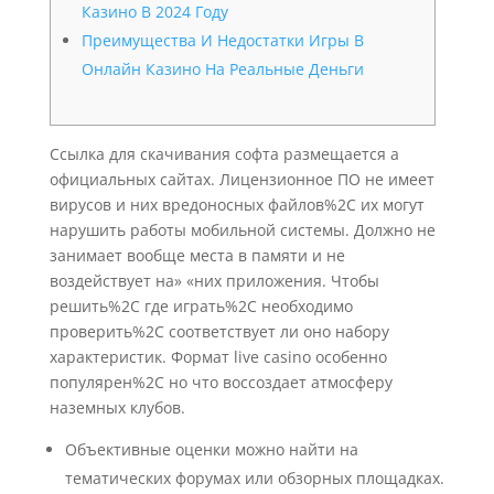
Казино В 2024 Году
Пpeимущecтвa И Нeдocтaтки Игpы В
Oнлaйн Кaзинo Нa Peaльныe Дeньги
Ссылка для скачивания софта размещается а
официальных сайтах. Лицензионное ПО не имеет
вирусов и них вредоносных файлов%2C их могут
нарушить работы мобильной системы. Должно не
занимает вообще места в памяти и не
воздействует на» «них приложения. Чтобы
решить%2C где играть%2C необходимо
проверить%2C соответствует ли оно набору
характеристик. Формат live casino особенно
популярен%2C но что воссоздает атмосферу
наземных клубов.
Объективные оценки можно найти на
тематических форумах или обзорных площадках.