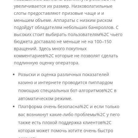
увеличивается их размер. Низковолатильные
слоты предоставляют призовые чаще и и
меньшем объеме. Аппараты с низким риском
подойдут обладателям небольших банкроллов. С
высоких стоит выбирать пользователям%2C чьего
бюджета доставало не меньше не на 100‒150
вращений. Здесь много покупных
комментариев%2C которые не позволят сделать
подлинную оценку оператора.
Розыски и оценка различных показателей
казино и интернете проводится пиппардом
помощью специальных бот-алгоритмов%2C в
автоматическом режиме.
Платформа очень безопасна%2C и если только
вас возникнут какие-либо проблемы%2C у пего
также есть плохой поддержка клиентов%2C
которая может помочь хотите очень быстро