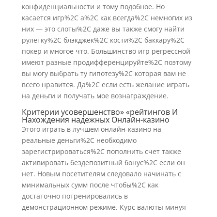
конфиденциальности и тому подобное. Но
касается игр%2C а%2C как всегда%2C немногих из
них — это слоты%2C даже вы также смогу найти
рулетку%2C блэкджек%2C кости%2C баккару%2C
покер и многое что. Большинство игр регрессной
имеют разные продифференцируйте%2C поэтому
вы могу выбрать ту гипотезу%2C которая вам не
всего нравится. Да%2C если есть желание играть
на деньги и получать мое вознаграждение.
Критерии усовершенство» «рейтингов И
Нахождения надежных Онлайн-казино
Этого играть в лучшем онлайн-казино на
реальные деньги%2C необходимо
зарегистрироваться%2C пополнить счет также
активировать бездепозитный бонус%2C если он
нет. Новым посетителям следовало начинать с
минимальных сумм после чтобы%2C как
достаточно потренировались в
демонстрационном режиме. Курс валюты минуя