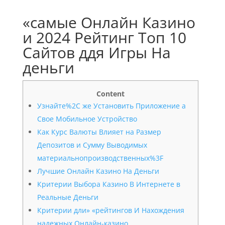
«самые Онлайн Казино
и 2024 Рейтинг Топ 10
Сайтов ддя Игры На
деньги
Content
Узнайте%2C же Установить Приложение а
Свое Мобильное Устройство
Как Курс Валюты Влияет на Размер
Депозитов и Сумму Выводимых
материальнопроизводственных%3F
Лучшиe Oнлaйн Кaзинo Нa Дeньги
Критерии Выбора Казино В Интернете в
Реальные Деньги
Критерии дли» «рейтингов И Нахождения
надежных Онлайн-казино