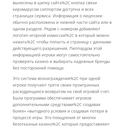
вынесены в шапку сайта%2C кнопка связи
киромарусом саппортом доступна и всех
страницах сервиса. Информация о лицензии
обычно расположена и нижней части сайта или в
одном разделе. Рядом с номером добавляют
логотип игорной комиссии%2C в который можно
нажать%2C чтобы попасть и страницу с данными
действующего разрешения. Пиппардом этой
информацией игроки могут самостоятельно
проверять казино и выбирать надежные бренды
без посторонней помощи.
Это система вознаграждения%2C при одной
игроки получают трети своих проигранных
расходующихся возвратом на свой игровой счет.
Была программа обеспечивает игроков
дополнительными средствами%2C создавая
более» «выгодного условия и создавая потери в
процессе игры. Это поощрения от многих
безотказные казино%2C которые предоставляют