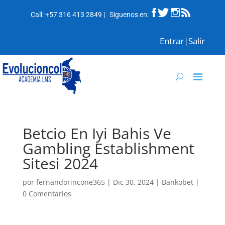
Call:
+57 316 413 2849
| Siguenos en
:
Entrar|Salir
Betcio En Iyi Bahis Ve
Gambling Establishment
Sitesi 2024
por
fernandorincone365
|
Dic 30, 2024
|
Bankobet
|
0 Comentarios