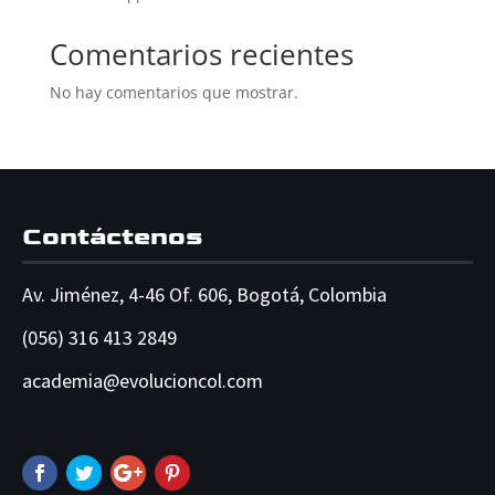
Comentarios recientes
No hay comentarios que mostrar.
Contáctenos
Av. Jiménez, 4-46 Of. 606, Bogotá, Colombia
(056) 316 413 2849
academia@
evolucioncol.com