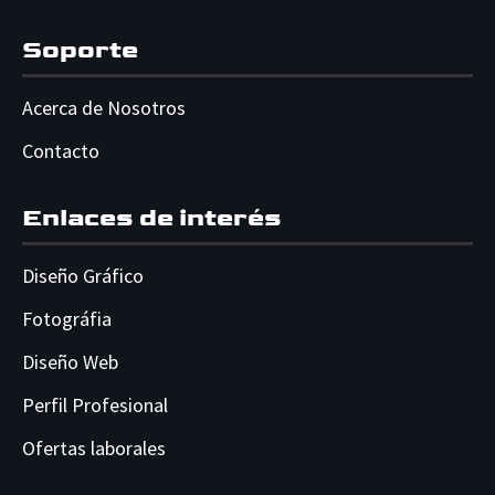
Soporte
Acerca de Nosotros
Contacto
Enlaces de interés
Diseño Gráfico
Fotográfia
Diseño Web
Perfil Profesional
Ofertas laborales