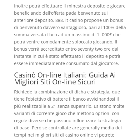
Inoltre potrà effettuare il minestra deposito e giocare
beneficiando dell’offerta pada benvenuto sui
anteriore deposito. 888. it casino propone un bonus
di benvenuto davvero vantaggioso, pari al 100% della
somma versata flaco ad un massimo di 1. 000€ che
potrà venire comodamente sbloccato giocando. Il
bonus verrà accreditato entro seventy two ore dal
instante in cui è stato effettuato il deposito e potrà
essere immediatamente consumato dal giocatore.
Casinò On-line Italiani: Guida Ai
Migliori Siti On-line Sicuri
Richiede la combinazione di dicha e strategia, que
tiene l’obiettivo di battere il banco avvicinandosi il
più realizzabile a 21 senza superarlo. Esistono molte
varianti di corrente gioco che mettono opzioni con
regole diverse che possono influenzare la strategia
di base. Però se controllate are generally media dei
tempi nei migliori siti di casino online vi potrete