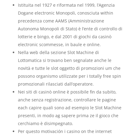
Istituita nel 1927 e riformata nel 1999, l’Agenzia
Dogane electronic Monopoli, conosciuta within
precedenza come AAMS (Amministrazione
Autonoma Monopoli di Stato) è l’ente di controllo di
lotterie e bingo, e dal 2001 di giochi da casinò
electronic scommesse, in baule e online.
Nella web della sezione Slot Machine di
Lottomatica si trovano ben segnalate anche le
novità e tutte le slot oggetto di promozioni um che
possono organismo utilizzate per i totally free spin
promozionali rilasciati dall’operatore.
Nei siti di casinò online è possibile fin da subito,
anche senza registrazione, controllare le pagine
each capire quali sono ad esempio le Slot Machine
presenti, in modo ag sapere prima ze il gioco che
cerchiamo è disimpegnato.
Per questo motivación i casino on the internet