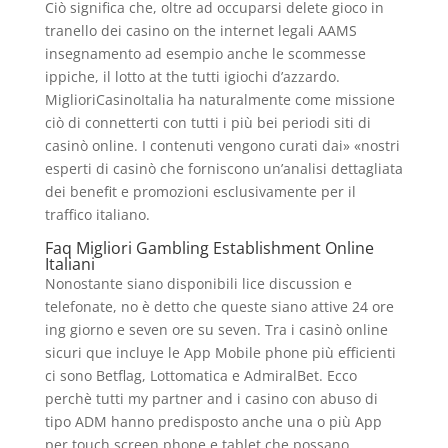
Ciò significa che, oltre ad occuparsi delete gioco in
tranello dei casino on the internet legali AAMS
insegnamento ad esempio anche le scommesse
ippiche, il lotto at the tutti igiochi d’azzardo.
MiglioriCasinoItalia ha naturalmente come missione
ciò di connetterti con tutti i più bei periodi siti di
casinò online. I contenuti vengono curati dai» «nostri
esperti di casinò che forniscono un’analisi dettagliata
dei benefit e promozioni esclusivamente per il
traffico italiano.
Faq Migliori Gambling Establishment Online
Italiani
Nonostante siano disponibili lice discussion e
telefonate, no è detto che queste siano attive 24 ore
ing giorno e seven ore su seven. Tra i casinò online
sicuri que incluye le App Mobile phone più efficienti
ci sono Betflag, Lottomatica e AdmiralBet. Ecco
perchè tutti my partner and i casino con abuso di
tipo ADM hanno predisposto anche una o più App
per touch screen phone e tablet che possano