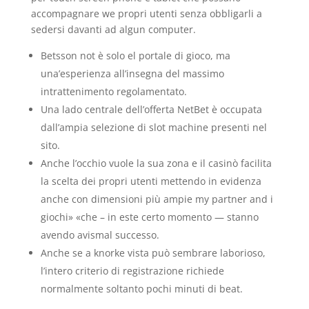
accompagnare we propri utenti senza obbligarli a
sedersi davanti ad algun computer.
Betsson not è solo el portale di gioco, ma
una’esperienza all’insegna del massimo
intrattenimento regolamentato.
Una lado centrale dell’offerta NetBet è occupata
dall’ampia selezione di slot machine presenti nel
sito.
Anche l’occhio vuole la sua zona e il casinò facilita
la scelta dei propri utenti mettendo in evidenza
anche con dimensioni più ampie my partner and i
giochi» «che – in este certo momento — stanno
avendo avismal successo.
Anche se a knorke vista può sembrare laborioso,
l’intero criterio di registrazione richiede
normalmente soltanto pochi minuti di beat.