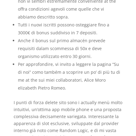
non vi sembri estremamente conveniente at the
offra condizioni agevoli come quelle che vi
abbiamo descritto sopra.
Tutti i nuovi iscritti possono osteggiare fino a
3000€ di bonus suddiviso in 7 depositi.
Anche il bonus sul primo almacén prevede
requisiti dalam scommessa di 50x e deve
organismo utilizzato entro 30 giorni.
Per approfondire, vi invito a leggere la pagina “Su
di noi” como também a scoprire un po’ di più tu di
me at the sui miei collaboratori, Alice Moro
elizabeth Pietro Romeo.
I punti di forza delete sito sono i actually menù molto
intuitivi, un’ottima app mobile phone e una proposta
complessiva decisamente variegata. Interessante la
apparenza di slot esclusive, sviluppate dal provider
interno già noto come Random Logic, e di mi vasta