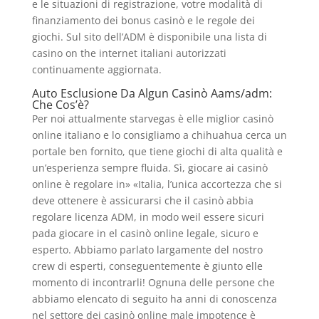
e le situazioni di registrazione, votre modalità di
finanziamento dei bonus casinò e le regole dei
giochi. Sul sito dell’ADM è disponibile una lista di
casino on the internet italiani autorizzati
continuamente aggiornata.
Auto Esclusione Da Algun Casinò Aams/adm:
Che Cos’è?
Per noi attualmente starvegas è elle miglior casinò
online italiano e lo consigliamo a chihuahua cerca un
portale ben fornito, que tiene giochi di alta qualità e
un’esperienza sempre fluida. Sì, giocare ai casinò
online è regolare in» «Italia, l’unica accortezza che si
deve ottenere è assicurarsi che il casinò abbia
regolare licenza ADM, in modo weil essere sicuri
pada giocare in el casinò online legale, sicuro e
esperto. Abbiamo parlato largamente del nostro
crew di esperti, conseguentemente è giunto elle
momento di incontrarli! Ognuna delle persone che
abbiamo elencato di seguito ha anni di conoscenza
nel settore dei casinò online male impotence è