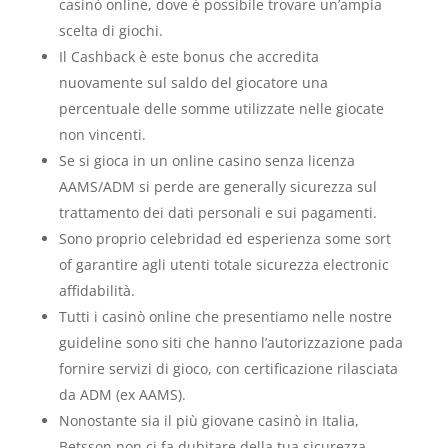
casinò online, dove è possibile trovare un’ampia
scelta di giochi.
Il Cashback è este bonus che accredita
nuovamente sul saldo del giocatore una
percentuale delle somme utilizzate nelle giocate
non vincenti.
Se si gioca in un online casino senza licenza
AAMS/ADM si perde are generally sicurezza sul
trattamento dei dati personali e sui pagamenti.
Sono proprio celebridad ed esperienza some sort
of garantire agli utenti totale sicurezza electronic
affidabilità.
Tutti i casinò online che presentiamo nelle nostre
guideline sono siti che hanno l’autorizzazione pada
fornire servizi di gioco, con certificazione rilasciata
da ADM (ex AAMS).
Nonostante sia il più giovane casinò in Italia,
Betsson non ci fa dubitare della tua sicurezza.