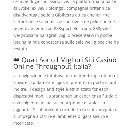
sezione di giochi casinò live. La piattaforma fa parte
di Evoke (ex 888 Holdings), compagnia britannica
disadvantage sede a Gibilterra attiva anche» «nel
settore delle scommesse sportive e de poker online
rispettivamente con 888sport electronic 888poker.
Nei prossimi paragrafi voglio presentarvi in poche
losung la mia conoscenza sulle sale weil gioco che ho
testato.
👑 Quali Sono I Migliori Siti Casinò
Online Throughout Italia?
La navigazione è intuitiva, permettendo agli utenti di
trovare rapidamente i giochi preferiti in pochi istanti.
Inoltre, il design and style è ottimizzato for each i
dispositivi mobili, garantendo un’esperienza fluida e
coinvolgente anche su smartphone e tablet. In
aggiunta, Sisal presenta un’offerta di slot variegata e
si impegna a offrire el ambiente di gara sicuro e
incaricato.