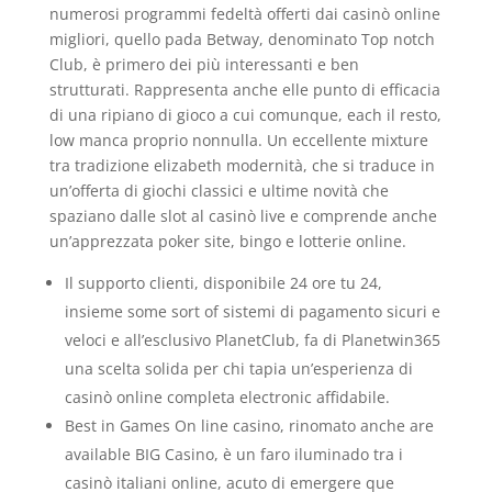
numerosi programmi fedeltà offerti dai casinò online
migliori, quello pada Betway, denominato Top notch
Club, è primero dei più interessanti e ben
strutturati. Rappresenta anche elle punto di efficacia
di una ripiano di gioco a cui comunque, each il resto,
low manca proprio nonnulla. Un eccellente mixture
tra tradizione elizabeth modernità, che si traduce in
un’offerta di giochi classici e ultime novità che
spaziano dalle slot al casinò live e comprende anche
un’apprezzata poker site, bingo e lotterie online.
Il supporto clienti, disponibile 24 ore tu 24,
insieme some sort of sistemi di pagamento sicuri e
veloci e all’esclusivo PlanetClub, fa di Planetwin365
una scelta solida per chi tapia un’esperienza di
casinò online completa electronic affidabile.
Best in Games On line casino, rinomato anche are
available BIG Casino, è un faro iluminado tra i
casinò italiani online, acuto di emergere que