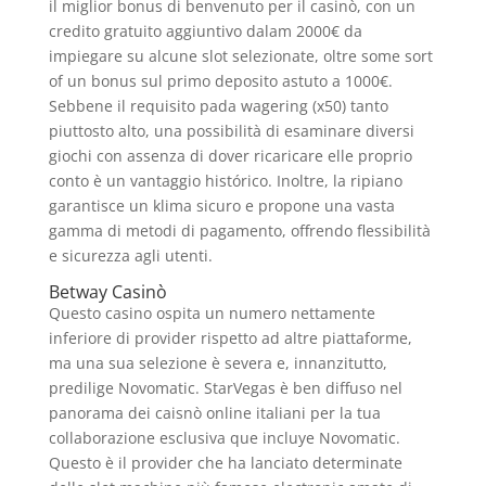
il miglior bonus di benvenuto per il casinò, con un
credito gratuito aggiuntivo dalam 2000€ da
impiegare su alcune slot selezionate, oltre some sort
of un bonus sul primo deposito astuto a 1000€.
Sebbene il requisito pada wagering (x50) tanto
piuttosto alto, una possibilità di esaminare diversi
giochi con assenza di dover ricaricare elle proprio
conto è un vantaggio histórico. Inoltre, la ripiano
garantisce un klima sicuro e propone una vasta
gamma di metodi di pagamento, offrendo flessibilità
e sicurezza agli utenti.
Betway Casinò
Questo casino ospita un numero nettamente
inferiore di provider rispetto ad altre piattaforme,
ma una sua selezione è severa e, innanzitutto,
predilige Novomatic. StarVegas è ben diffuso nel
panorama dei caisnò online italiani per la tua
collaborazione esclusiva que incluye Novomatic.
Questo è il provider che ha lanciato determinate