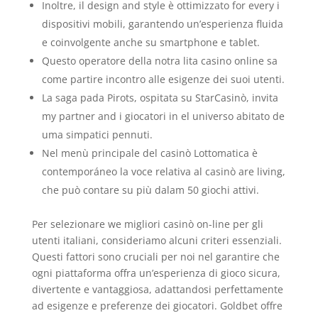
Inoltre, il design and style è ottimizzato for every i
dispositivi mobili, garantendo un’esperienza fluida
e coinvolgente anche su smartphone e tablet.
Questo operatore della notra lita casino online sa
come partire incontro alle esigenze dei suoi utenti.
La saga pada Pirots, ospitata su StarCasinò, invita
my partner and i giocatori in el universo abitato de
uma simpatici pennuti.
Nel menù principale del casinò Lottomatica è
contemporáneo la voce relativa al casinò are living,
che può contare su più dalam 50 giochi attivi.
Per selezionare we migliori casinò on-line per gli
utenti italiani, consideriamo alcuni criteri essenziali.
Questi fattori sono cruciali per noi nel garantire che
ogni piattaforma offra un’esperienza di gioco sicura,
divertente e vantaggiosa, adattandosi perfettamente
ad esigenze e preferenze dei giocatori. Goldbet offre