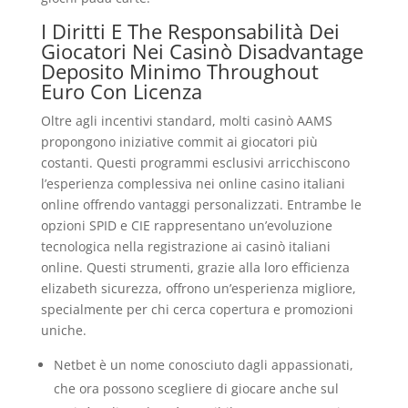
I Diritti E The Responsabilità Dei
Giocatori Nei Casinò Disadvantage
Deposito Minimo Throughout
Euro Con Licenza
Oltre agli incentivi standard, molti casinò AAMS
propongono iniziative commit ai giocatori più
costanti. Questi programmi esclusivi arricchiscono
l’esperienza complessiva nei online casino italiani
online offrendo vantaggi personalizzati. Entrambe le
opzioni SPID e CIE rappresentano un’evoluzione
tecnologica nella registrazione ai casinò italiani
online. Questi strumenti, grazie alla loro efficienza
elizabeth sicurezza, offrono un’esperienza migliore,
specialmente per chi cerca copertura e promozioni
uniche.
Netbet è un nome conosciuto dagli appassionati,
che ora possono scegliere di giocare anche sul