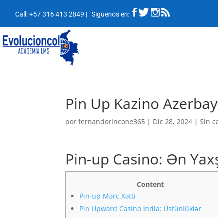
Call:
+57 316 413 2849
| Siguenos en
:
Pin Up Kazino Azerba
por
fernandorincone365
|
Dic 28, 2024
|
Sin c
Pin-up Casino: Ən Yax
Content
Pin-up Mərc Xətti
Pin Upward Casino India: Üstünlüklər