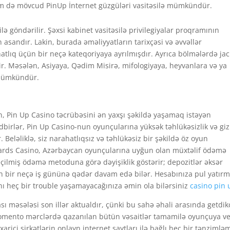
həm də mövcud PinUp İnternet güzgüləri vasitəsilə mümkündür.
lə göndərilir. Şəxsi kabinet vasitəsilə privilegiyalar proqramının
 asandır. Lakin, burada əməliyyatların tarixçəsi və əvvəllər
tlıq üçün bir neçə kateqoriyaya ayrılmışdır. Ayrıca bölmələrdə ja
lir. Məsələn, Asiyaya, Qədim Misirə, mifologiyaya, heyvanlara və ya
 mümkündür.
ən, Pin Up Casino təcrübəsini ən yaxşı şəkildə yaşamaq istəyən
irlər, Pin Up Casino-nun oyunçularına yüksək təhlükəsizlik və gizl
. Beləliklə, siz narahatlıqsız və təhlükəsiz bir şəkildə öz oyun
pwards Casino, Azərbaycan oyunçularına uyğun olan müxtəlif ödəmə
seçilmiş ödəmə metoduna görə dəyişiklik göstərir; depozitlər əksər
tdan bir neçə iş gününə qədər davam edə bilər. Hesabınıza pul yatır
 heç bir trouble yaşamayacağınıza əmin ola bilərsiniz
casino pin 
sı məsələsi son illər aktualdır, çünki bu sahə əhali arasında getdik
 momento mərclərdə qazanılan bütün vəsaitlər tamamilə oyunçuya ver
xarici şirkətlərin onlayn internet saytları ilə bağlı heç bir tənzimlə